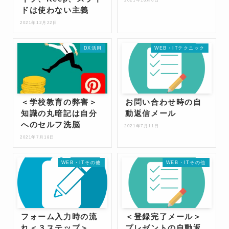
2021年10月6日
ドは使わない主義
2021年12月22日
DX活用
WEB・ITテクニック
＜学校教育の弊害＞
お問い合わせ時の自
知識の丸暗記は自分
動返信メール
へのセルフ洗脳
2021年7月11日
2021年7月18日
WEB・ITその他
WEB・ITその他
フォーム入力時の流
＜登録完了メール＞
れ＜３ステップ＞
プレゼントの自動返