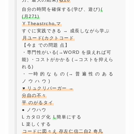
自分の時間を確保する(学び、遊び)
(
(月271)
Y Theastrcho,マ
すぐに実践できる → 成長しながら学ぶ
月ユード(カクトコード
【今ま での問題 点】
・専門性がいる(→WORD を扱えれば可
能) ・コストがかかる (→コストを抑えら
れる)
・ 一時 的 な も の (→ 普 遍 性 の あ る
ノ ウ ハ ウ )
♥ リュクリバーガー →
分自の不々
平 のがるタイ
● ノウハウ
L カタログ化
L
簡単にする
L 楽しくする
コードに図々え 存左仁信二自2 奇凡