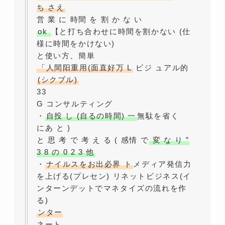
ち さえ
営 業 に 時間 を 割 か な い
ok
【と打ち合わせに時間を割かない (仕
様に時間をかけない)
と使い方、簡単
「人間阳重用(面直好万 L
ビジ ュアル的
(シクブル)
33
G コンサルティング
・
自投 し (自るの時間) 一
無駄を省く
にあ と )
と 思 考 で 考 え る ( 感情 で
変 な り ”
3 8 の 0 2 3 他
・
ナイルスをお出必界 ト
メディア発信力
を上げる(プレセン) リネットビジネス(イ
ンターンデットでマネタイズの流れを作
る)
ンター
ネート