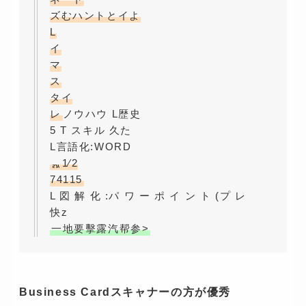
ズむハントとイよ
L
イ
マ
ス
タイ
レ
ノウハウ L歴史
5 T スキル 久た
L言語化:WORD
ᇌ1⁄2
74115
L 図 解 化 :パ ワ ー ポ イ ン ト (プ レ
快z
一地要擊露汽帮参>
Business Cardスキャナーの方が優秀