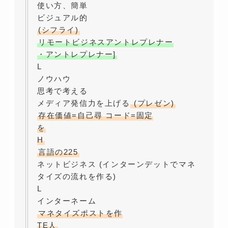
使い方、簡単
ビジュアル的
(シフライ)
リモートビジネスアントレプレナー
・アントレプレナー]
L
ノウハウ
思考で考える
メディア発信力を上げる
(プレゼン)
存在価値=自己尋 コード=固定
を
H
言語の225
ネットビジネス (インターンデットでマネ
タイズの流れを作る)
L
インターネーム
マネタイズポストを作
TE人