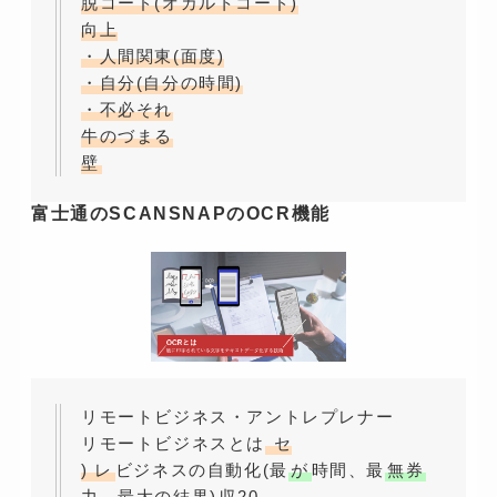
脱コード(オカルトコード)
向上
・人間関東(面度)
・自分(自分の時間)
・不必それ
牛のづまる
壁
富士通のSCANSNAPのOCR機能
リモートビジネス・アントレプレナー
リモートビジネスとは
セ
) レ
ビジネスの自動化(最
が
時間、最
無券
力、最大の結果)
収20