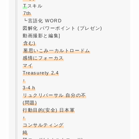
T
スキル
7th
┗言語化 WORD
図解化 パワーポイント (プレゼン)
動画撮影と編集]
含む)
葱思いこみ一カルトロードム
感情にフォーカス
マイ
Treasurety 2.4
↑
3-4 h
リュクリバーサル 自分の不
(問題)
行動目的(安全) 日本軍
↑
コンサルティング
純